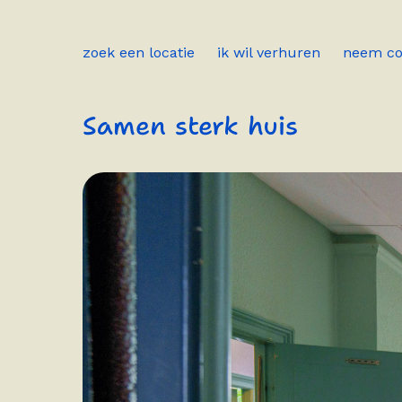
zoek een locatie
ik wil verhuren
neem co
Samen sterk huis