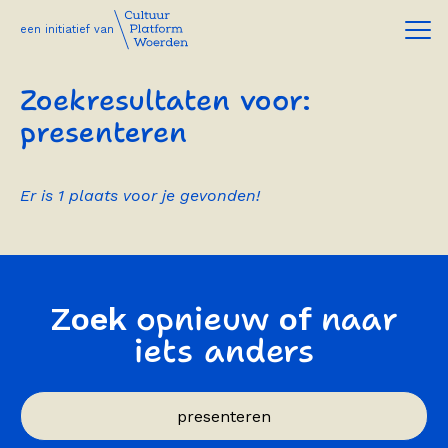
een initiatief van
Zoekresultaten voor:
presenteren
Er is 1 plaats voor je gevonden!
opnieuw
naar
Zoek
of
iets anders