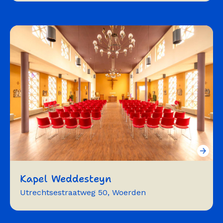
muziek
theater
dans
oefenruimte
vergaderen
bijeenkomst
expositie
podium
Kapel Weddesteyn
Utrechtsestraatweg 50, Woerden
vergaderen
exposeren
muziek