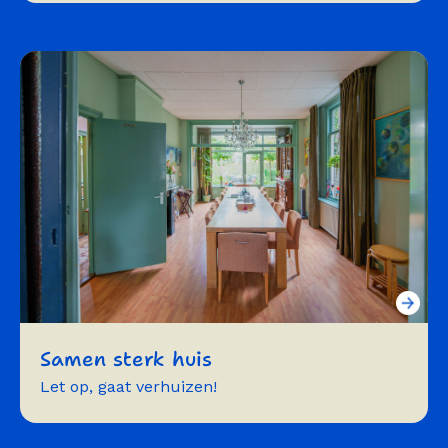
exposeren
vergaderen
workshops/trainingen
repeteren
symposium
beurzen
Samen sterk huis
Let op, gaat verhuizen!
training
vergaderen
workshops