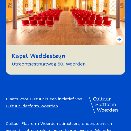
Kapel Weddesteyn
Utrechtsestraatweg 50, Woerden
vergaderen
exposeren
muziek
symposium
workshops
Plaats voor Cultuur is een initiatief van
Cultuur Platform Woerden
.
trainingen
bijeenkomst
herdenking
Cultuur Platform Woerden stimuleert, ondersteunt en
verbindt cultuurmakers en cultuurbelevers in Woerden.