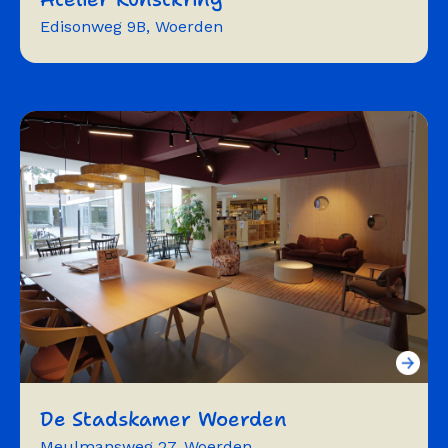
Edisonweg 9B, Woerden
expositie
atelier
studio
fotografie
vergaderen
workshops
trainingen
De Stadskamer Woerden
Meulmansweg 27, Woerden