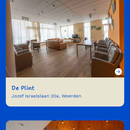
exposeren
symposium
workshops
trainingen
film
theater
De Plint
Jozef Israelslaan 20a, Woerden
vergaderen
workshops
trainingen