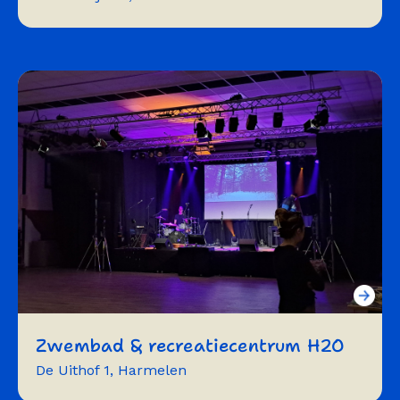
vergaderen
workshops
trainingen
flexwerken
optreden
Zwembad & recreatiecentrum H2O
De Uithof 1, Harmelen