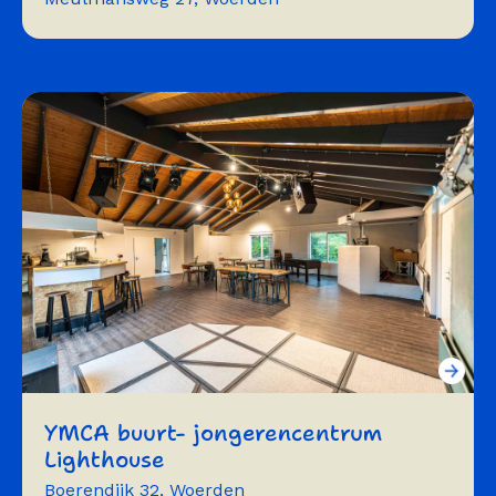
workshops
trainingen
YMCA buurt- jongerencentrum
Lighthouse
Boerendijk 32, Woerden