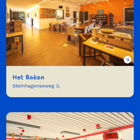
concerten
Het Baken
Steinhagenseweg 3,
vergaderen
exposeren
repeteren
workshops
trainingen
symposium
cursussen