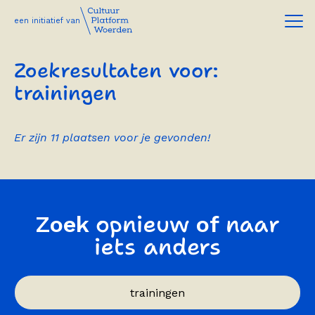
een initiatief van
Zoekresultaten voor:
trainingen
Er zijn 11 plaatsen voor je gevonden!
opnieuw
naar
Zoek
of
iets anders