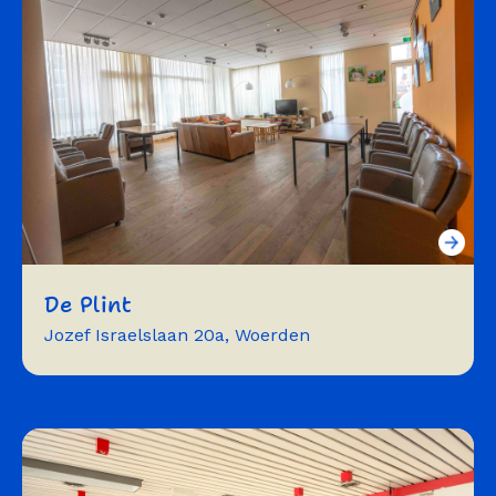
symposium
beurzen
De Plint
Jozef Israelslaan 20a, Woerden
vergaderen
workshops
trainingen