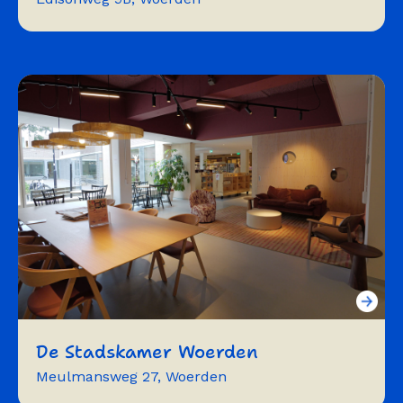
expositie
atelier
studio
fotografie
vergaderen
workshops
trainingen
De Stadskamer Woerden
Meulmansweg 27, Woerden