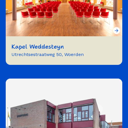
Kapel Weddesteyn
Utrechtsestraatweg 50, Woerden
vergaderen
exposeren
muziek
symposium
workshops
trainingen
bijeenkomst
herdenking