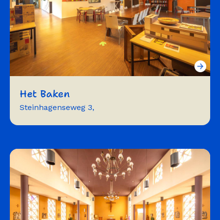
Het Baken
Steinhagenseweg 3,
vergaderen
exposeren
repeteren
workshops
trainingen
symposium
cursussen