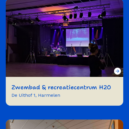
flexwerken
optreden
Zwembad & recreatiecentrum H2O
De Uithof 1, Harmelen
exposeren
vergaderen
workshops/trainingen
repeteren