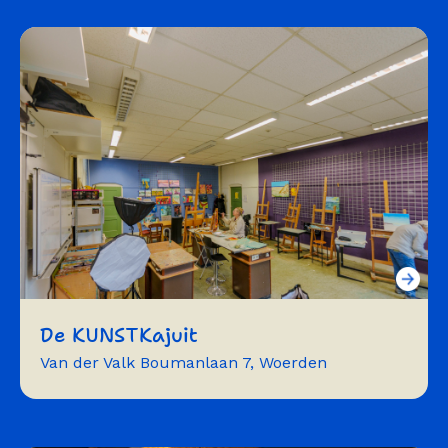
film
lezing
dans
vergaderen
bijeenkomst
De KUNSTKajuit
Van der Valk Boumanlaan 7, Woerden
atelier
fotostudio
workshops