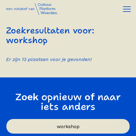
een initiatief van
Zoekresultaten voor:
workshop
Er zijn 13 plaatsen voor je gevonden!
opnieuw
naar
Zoek
of
iets anders