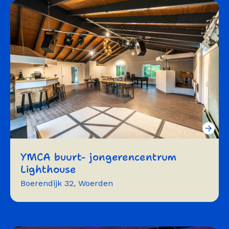
cursussen
vergaderen
YMCA buurt- jongerencentrum
Lighthouse
Boerendijk 32, Woerden
vergaderen
workshops
trainingen