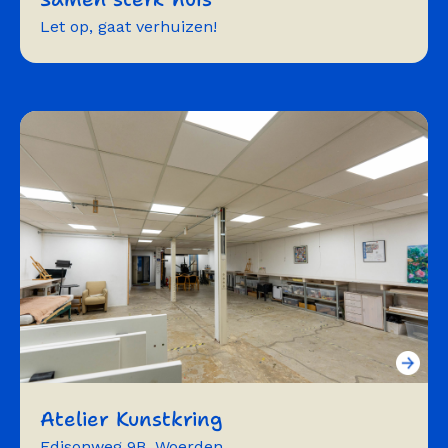
Let op, gaat verhuizen!
training
vergaderen
workshops
Atelier Kunstkring
Edisonweg 9B, Woerden