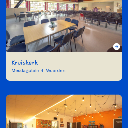
Kruiskerk
Mesdagplein 4, Woerden
vergaderen
repeteren
workshops
trainingen
presentaties
concerten