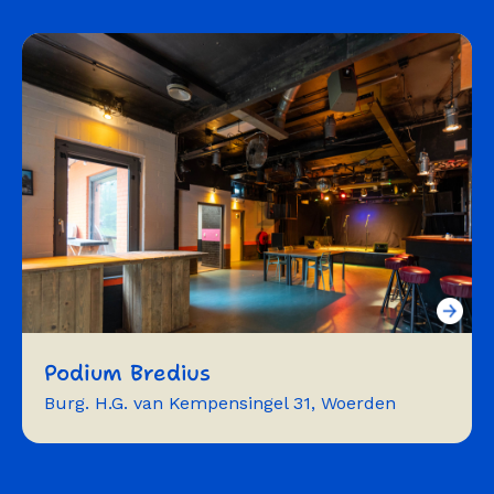
fotografie
vergaderen
workshops
trainingen
Podium Bredius
Burg. H.G. van Kempensingel 31, Woerden
muziek
theater
dans