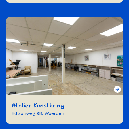
repeteren
optreden
muziek
zang
dans
vergaderen
Atelier Kunstkring
Edisonweg 9B, Woerden
expositie
atelier
studio