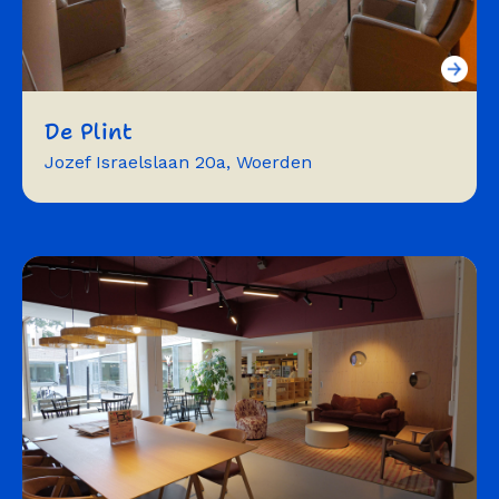
De Plint
Jozef Israelslaan 20a, Woerden
vergaderen
workshops
trainingen