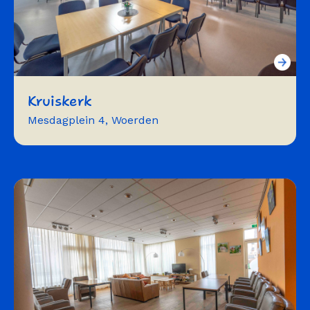
Kruiskerk
Mesdagplein 4, Woerden
vergaderen
repeteren
workshops
trainingen
presentaties
concerten