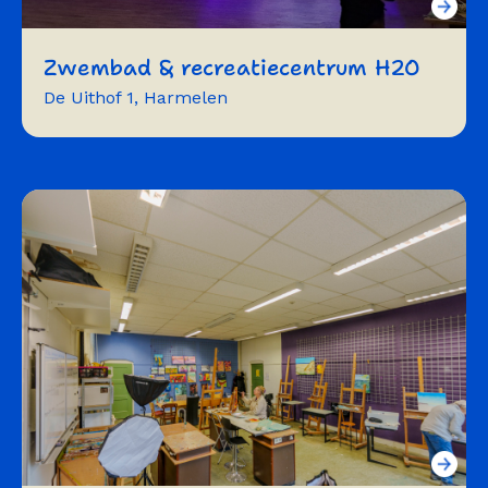
Zwembad & recreatiecentrum H2O
De Uithof 1, Harmelen
exposeren
vergaderen
workshops/trainingen
repeteren
symposium
beurzen