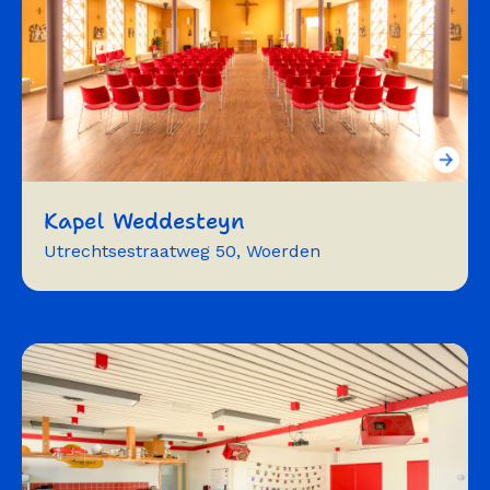
Kapel Weddesteyn
Utrechtsestraatweg 50, Woerden
vergaderen
exposeren
muziek
symposium
workshops
trainingen
bijeenkomst
herdenking