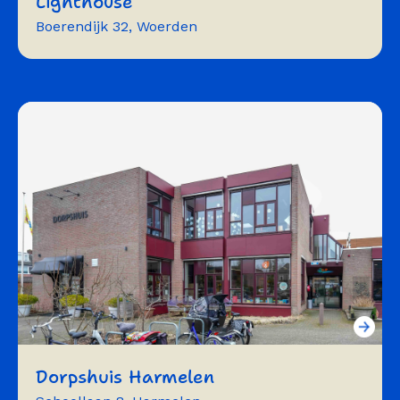
Lighthouse
Boerendijk 32, Woerden
vergaderen
workshops
trainingen
flexwerken
optreden
Dorpshuis Harmelen