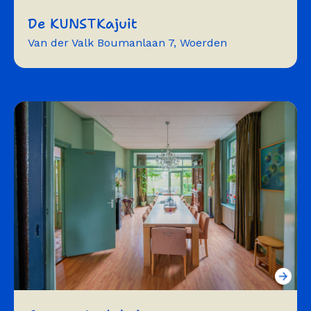
De KUNSTKajuit
Van der Valk Boumanlaan 7, Woerden
atelier
fotostudio
workshops
cursussen
vergaderen