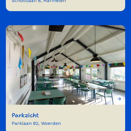
Schoollaan 8, Harmelen
vergaderen
flexwerken
exposeren
symposium
workshops
trainingen
film
theater
Parkzicht
Parklaan 82, Woerden