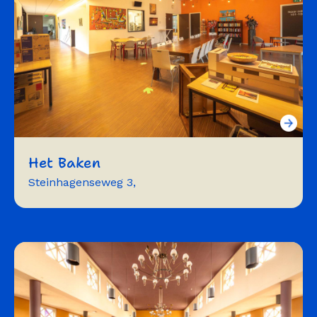
Het Baken
Steinhagenseweg 3,
vergaderen
exposeren
repeteren
workshops
trainingen
symposium
cursussen