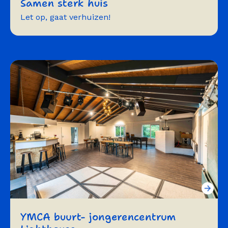
Samen sterk huis
Let op, gaat verhuizen!
training
vergaderen
workshops
YMCA buurt- jongerencentrum