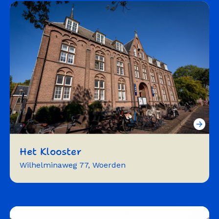
oefenruimte
vergaderen
bijeenkomst
expositie
podium
Het Klooster
Wilhelminaweg 77, Woerden
presentatie
workshop
theater
film
lezing
dans
vergaderen